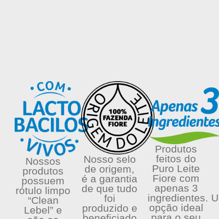
Produtos
feitos do
Nosso selo
Nossos
Puro Leite
de origem,
produtos
Fiore com
é a garantia
possuem
apenas 3
de que tudo
rótulo limpo
ingredientes.
U
foi
“Clean
opção ideal
produzido e
Lebel” e
para o seu
beneficiado